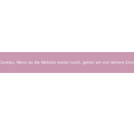
Cookies. Wenn du die Website weiter nutzt, gehen wir von deinem Einv
Datenschutz
Im
DEUTSCH
ITALIANO