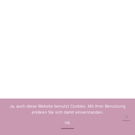
PREVIOUS POST
NEXT POST
©
2026 Crema Gelato e Caffe Buer GmbH
Ja, auch diese Website benutzt Cookies. Mit ihrer Benutzung
erklären Sie sich damit einverstanden.
OK