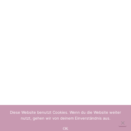
Fare un waffle con zucchero a velo.
Scaldare una ciotola con lamponi congelati e un po di sugo di lampone
per 30 sec. nel micronde. Decorare il waffle con 1 pallina di gelato
(vaniglia) e una porzione di panna.
PREVIOUS POST
NEXT POST
Diese Website benutzt Cookies. Wenn du die Website weiter
nutzt, gehen wir von deinem Einverständnis aus.
OK