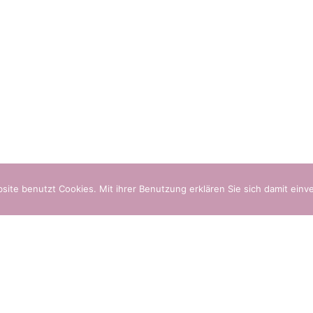
site benutzt Cookies. Mit ihrer Benutzung erklären Sie sich damit einv
Datenschutz
Im
ÜBER UNS