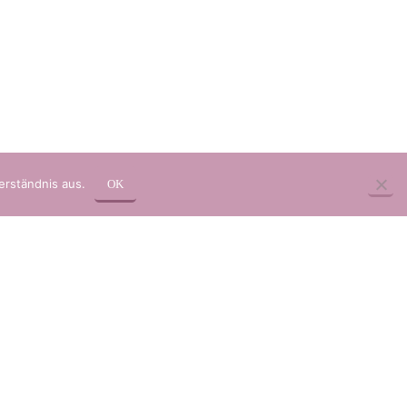
erständnis aus.
OK
pressum
, 3 strisce di kiwi, 2 pezzi di melone, 2 pezzi di ananas, 2