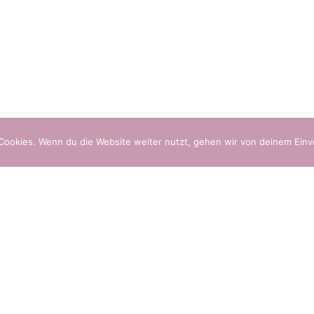
Cookies. Wenn du die Website weiter nutzt, gehen wir von deinem Einv
Datenschutz
Im
TSCH
ITALIANO
Zurück
Tropical Cocktail
o di maracuja, panna, 1 cucchiaio di macedonia, sugo tropicale, 3 fette di mango